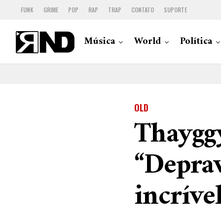
FUNK
GRIME
POP
RAP
TRAP
CONTATO
SUPORTE
Música
World
Política
OLD
Thaygg
“Deprav
incrível