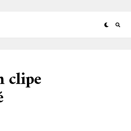
 clipe
é