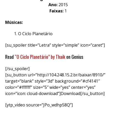
Ano:
2015
Faixas:
1
Músicas:
O Ciclo Planetário
[su_spoiler title=”Letra” style=”simple” icon=”caret”]
Read
“O Ciclo Planetário” by Thaik
on Genius
[/su_spoiler]
[su_button url=”http://104.248.15.2.br/baixar/8910/”
target=”blank” style=”3d” background=”#cf4141″
color=”#ffffff” size=”5″ wide=”yes” center=”yes”
icon=”icon: cloud-download”]Download[/su_button]
[ytp_video source=”JPo_wdhp58Q”]