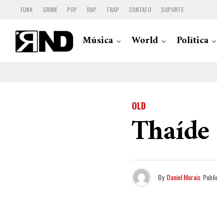
FUNK
GRIME
POP
RAP
TRAP
CONTATO
SUPORTE
Música
World
Política
OLD
Thaíde
By
Daniel Morais
Publi