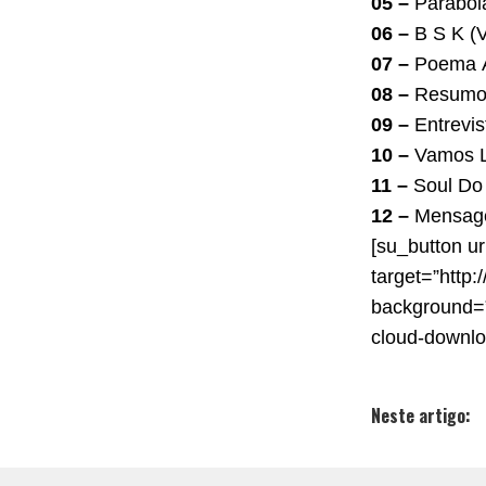
05 –
Parábol
06 –
B S K (V
07 –
Poema Á
08 –
Resumo 
09 –
Entrevis
10 –
Vamos 
11 –
Soul Do
12 –
Mensage
[su_button ur
target=”http:
background=”#
cloud-downlo
Neste artigo: