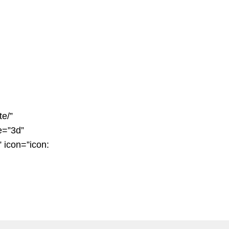
te/”
e=”3d”
 icon=”icon: