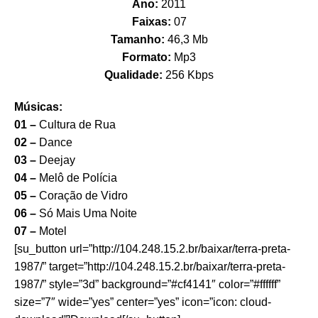
Ano:
2011
Faixas:
07
Tamanho:
46,3 Mb
Formato:
Mp3
Qualidade:
256 Kbps
Músicas:
01 –
Cultura de Rua
02 –
Dance
03 –
Deejay
04 –
Melô de Polícia
05 –
Coração de Vidro
06 –
Só Mais Uma Noite
07 –
Motel
[su_button url=”http://104.248.15.2.br/baixar/terra-preta-
1987/” target=”http://104.248.15.2.br/baixar/terra-preta-
1987/” style=”3d” background=”#cf4141″ color=”#ffffff”
size=”7″ wide=”yes” center=”yes” icon=”icon: cloud-