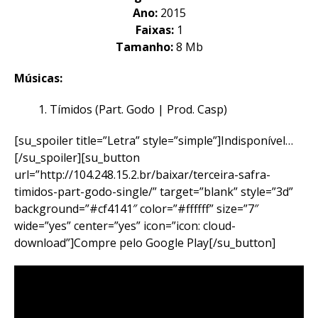
Ano:
2015
Faixas:
1
Tamanho:
8 Mb
Músicas:
Tímidos (Part. Godo | Prod. Casp)
[su_spoiler title=”Letra” style=”simple”]Indisponível…
[/su_spoiler][su_button
url=”http://104.248.15.2.br/baixar/terceira-safra-
timidos-part-godo-single/” target=”blank” style=”3d”
background=”#cf4141″ color=”#ffffff” size=”7″
wide=”yes” center=”yes” icon=”icon: cloud-
download”]Compre pelo Google Play[/su_button]