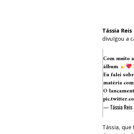
Tássia Reis
divulgou a 
Com muito a
álbum
Eu falei sob
matéria com
O lançamento
pic.twitter
— Tássia Reis
Tássia, que