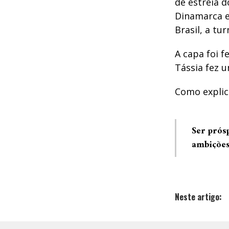
de estreia d
Dinamarca e
Brasil, a t
A capa foi f
Tássia fez 
Como explic
Ser prós
ambições 
Neste artigo: