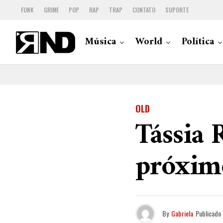
FUNK
GRIME
POP
RAP
TRAP
CONTATO
SUPORTE
Música
World
Política
OLD
Tássia 
próximo
By
Gabriela
Publicado