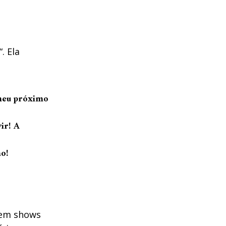
“. Ela
 meu próximo
ir! A
ho!
 tem shows