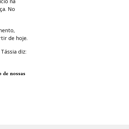
ício na
ça. No
amento,
tir de hoje.
Tássia diz:
o de nossas