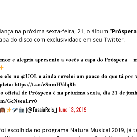
lança na próxima sexta-feira, 21, o álbum “
Próspera
capa do disco com exclusividade em seu Twitter.
mor e alegria apresento a vocês a capa do Próspera –
re ele no
@UOL
e ainda revelei um pouco do que tá por v
pleta:
https://t.co/eSnmHVdq8h
 oficial de Próspera é na próxima sexta, dia 21 de jun
.com/GcNseuLrv0
(@TassiaReis_)
June 13, 2019
 foi escolhida no programa Natura Musical 2019, já