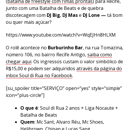
(
batalha de freestyle com rimas prontas
) para Recife,
junto com uma Batalha de Beats e de quebra
discotecagem com
DJ Big
,
DJ Mas
e
DJ Lone —
tá bom
ou quer mais açúcar?
https://www.youtube.com/watch?v=WqEJHn8HLXM
O rolê acontece no
Burburinho Bar
, na rua Tomazina,
número 106, no bairro Recife Antigo,
saiba como
chegar aqui
. Os ingressos custam o valor simbólico de
R$15,00 e podem ser adquiridos
através da página do
inbox Soul di Rua no Facebook
.
[su_spoiler title=”SERVIÇO” open=”yes” style=”simple”
icon=”plus-circle”]
O que é
: Soul di Rua 2 anos + Liga Nocaute +
Batalha de Beats
Quem
: Mc Sant, Alvaro Réu, Mc Shoes,
Helibrown, Chipan e Lucas Sang