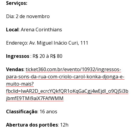
Serviços:
Dia: 2 de novembro
Local
: Arena Corinthians
Endereço: Av. Miguel Inácio Curi, 111
Ingressos
: R$ 20 à R$ 80
Vendas
:
ticket360.com.br/evento/10932/ingressos-
para-sons-da-rua-com-criolo-carol-konka-djonga-e-
muito-mais?
fbclid=IwAR2D_ecrcYQkfQR1oKqGaCgj4wEjdI_o9Qj5i3b
jbmfE9TMi9aiX7FAfWMM
Classificação
: 16 anos
Abertura dos portões
: 12h