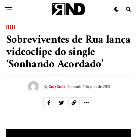
OLD
Sobreviventes de Rua lança
videoclipe do single
‘Sonhando Acordado’
By
Suzy Costa
Publicado
1 de julho de 2019
O grupo
Sobreviventes de Rua
lançou nesta