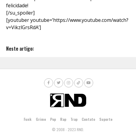
felicidade!
[/su_spoiler]
[youtuber youtube=’https://www.youtube.com/watch?
v=VikzlGrsRdA’]
Neste artigo:
Funk
Grime
Pop
Rap
Trap
Contato
Suporte
© 2008 - 2023 RND.