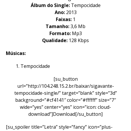
Álbum do Single:
Tempocidade
Ano:
2013
Faixas:
1
Tamanho:
3,6 Mb
Formato:
Mp3
Qualidade:
128 Kbps
Músicas:
Tempocidade
[su_button
url=”http://104.248.15.2.br/baixar/sigavante-
tempocidade-single/” target=”blank” style=”3d”
background=”#cf4141″ color=”#ffffff” size=”7″
wide=”yes” center=”yes” icon=”icon: cloud-
download”]Download[/su_button]
[su_spoiler title=”Letra” style=”fancy” icon=”plus-