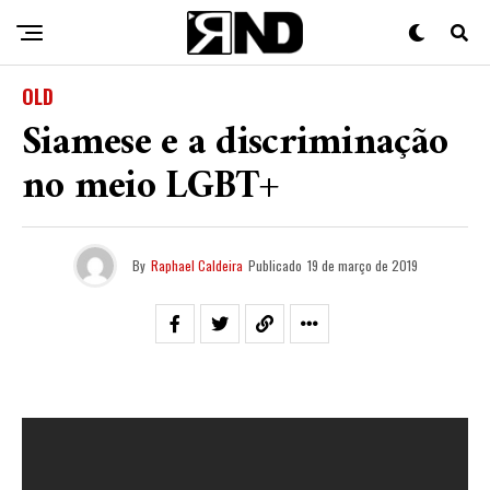
OLD
Siamese e a discriminação
no meio LGBT+
By
Raphael Caldeira
Publicado
19 de março de 2019
Se engana quem pensa que a comunidade
LGBT+
é só
paz e amor, onde todos são bem aceitos e convidados
a viver de mãos dadas numa ciranda cultural, étnica e