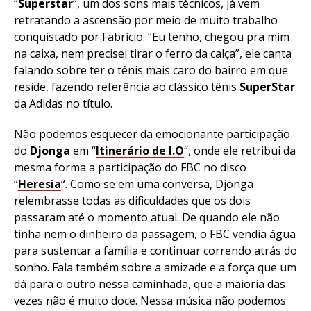
“
Superstar
“, um dos sons mais técnicos, já vem
retratando a ascensão por meio de muito trabalho
conquistado por Fabrício. “Eu tenho, chegou pra mim
na caixa, nem precisei tirar o ferro da calça”, ele canta
falando sobre ter o tênis mais caro do bairro em que
reside, fazendo referência ao clássico tênis
SuperStar
da Adidas no título.
Não podemos esquecer da emocionante participação
do
Djonga
em “
Itinerário de I.O
“, onde ele retribui da
mesma forma a participação do FBC no disco
“
Heresia
“. Como se em uma conversa, Djonga
relembrasse todas as dificuldades que os dois
passaram até o momento atual. De quando ele não
tinha nem o dinheiro da passagem, o FBC vendia água
para sustentar a família e continuar correndo atrás do
sonho. Fala também sobre a amizade e a força que um
dá para o outro nessa caminhada, que a maioria das
vezes não é muito doce. Nessa música não podemos