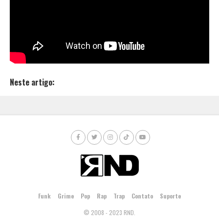
Recentemente, ele gravou um feat com o “
Bonde do
Groove
“, no qual misturou o
Rap
com o
Rock
. Para
quem tiver curiosidade em ver o resultado, é só
conferir
clicando aqui.
Neste artigo:
Funk
Grime
Pop
Rap
Trap
Contato
Suporte
© 2008 - 2023 RND.