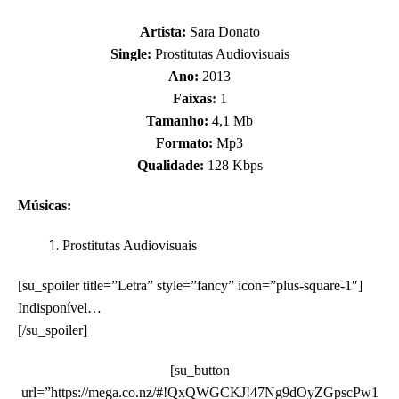
Artista:
Sara Donato
Single:
Prostitutas Audiovisuais
Ano:
2013
Faixas:
1
Tamanho:
4,1 Mb
Formato:
Mp3
Qualidade:
128 Kbps
Músicas:
Prostitutas Audiovisuais
[su_spoiler title=”Letra” style=”fancy” icon=”plus-square-1″]
Indisponível…
[/su_spoiler]
[su_button
url=”https://mega.co.nz/#!QxQWGCKJ!47Ng9dOyZGpscPw1