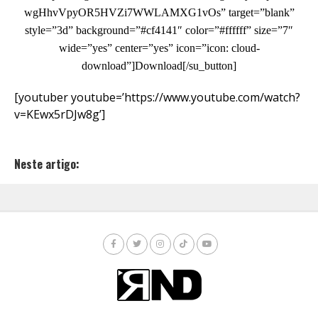
wgHhvVpyOR5HVZi7WWLAMXG1vOs” target=”blank”
style=”3d” background=”#cf4141″ color=”#ffffff” size=”7″
wide=”yes” center=”yes” icon=”icon: cloud-
download”]Download[/su_button]
[youtuber youtube=’https://www.youtube.com/watch?
v=KEwx5rDJw8g’]
Neste artigo: