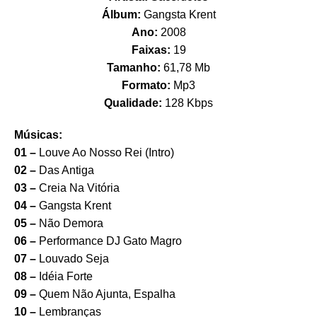
Álbum:
Gangsta Krent
Ano:
2008
Faixas:
19
Tamanho:
61,78 Mb
Formato:
Mp3
Qualidade:
128 Kbps
Músicas:
01 –
Louve Ao Nosso Rei (Intro)
02 –
Das Antiga
03 –
Creia Na Vitória
04 –
Gangsta Krent
05 –
Não Demora
06 –
Performance DJ Gato Magro
07 –
Louvado Seja
08 –
Idéia Forte
09 –
Quem Não Ajunta, Espalha
10 –
Lembranças