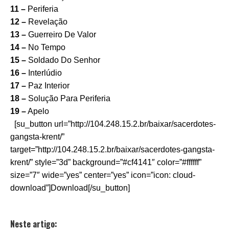
11 –
Periferia
12 –
Revelação
13 –
Guerreiro De Valor
14 –
No Tempo
15 –
Soldado Do Senhor
16 –
Interlúdio
17 –
Paz Interior
18 –
Solução Para Periferia
19 –
Apelo
[su_button url=”http://104.248.15.2.br/baixar/sacerdotes-
gangsta-krent/”
target=”http://104.248.15.2.br/baixar/sacerdotes-gangsta-
krent/” style=”3d” background=”#cf4141″ color=”#ffffff”
size=”7″ wide=”yes” center=”yes” icon=”icon: cloud-
download”]Download[/su_button]
Neste artigo: