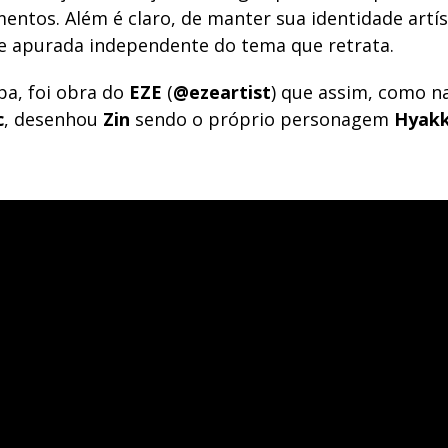
entos. Além é claro, de manter sua identidade artís
e apurada independente do tema que retrata.
pa, foi obra do
EZE
(
@ezeartist
) que assim, como n
c
, desenhou
Zin
sendo o próprio personagem
Hyak