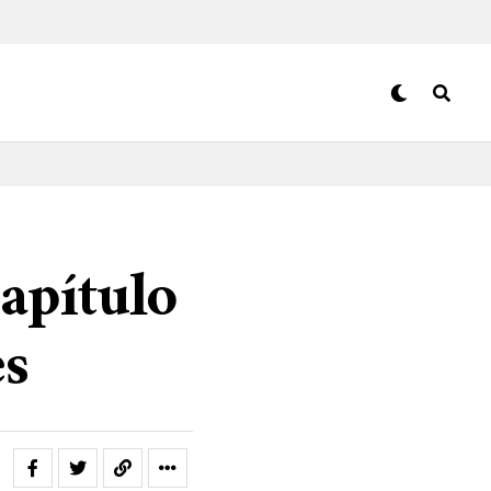
apítulo
es