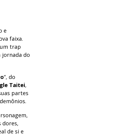
o e
ova faixa.
num trap
a jornada do
ro
“, do
gle Taitei
,
 suas partes
 demônios.
ersonagem,
 dores,
l de si e