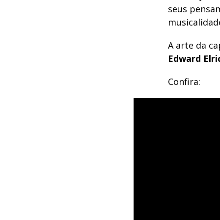
seus pensam
musicalidad
A arte da ca
Edward Elri
Confira: