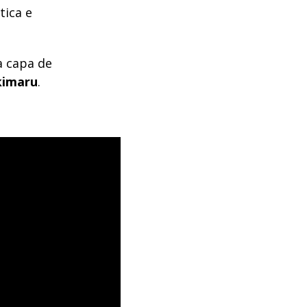
tica e
a capa de
kimaru
.