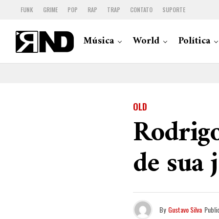
FUNK
GRIME
POP
RAP
TRAP
CONTATO
SUPORTE
Música
World
Política
OLD
Rodrig
de sua 
By
Gustavo Silva
Publi