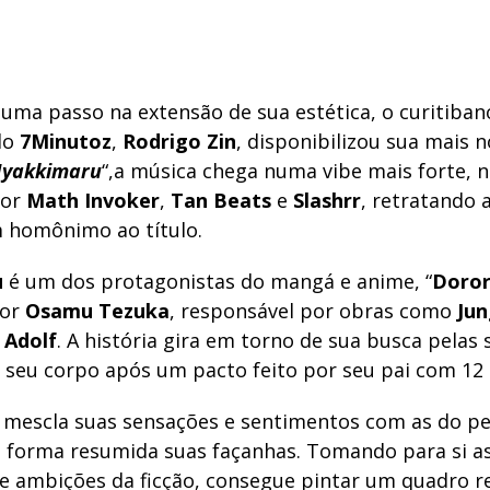
uma passo na extensão de sua estética, o curitiban
do
7Minutoz
,
Rodrigo Zin
, disponibilizou sua mais n
yakkimaru
“,a música chega numa vibe mais forte, 
por
Math Invoker
,
Tan Beats
e
Slashrr
, retratando 
 homônimo ao título.
u
é um dos protagonistas do mangá e anime, “
Doro
tor
Osamu Tezuka
, responsável por obras como
Jun
e
Adolf
. A história gira em torno de sua busca pelas
o seu corpo após um pacto feito por seu pai com 12
mescla suas sensações e sentimentos com as do p
e forma resumida suas façanhas. Tomando para si as
e ambições da ficção, consegue pintar um quadro rea