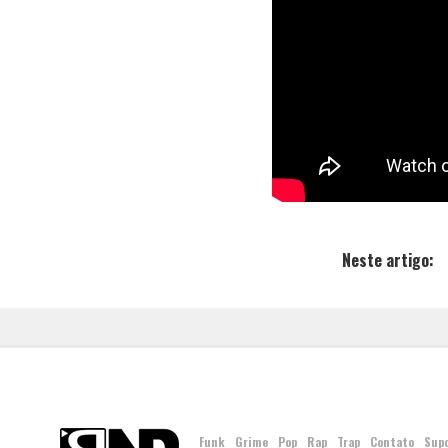
Neste artigo:
Funk
Grime
Pop
Rap
Trap
Contato
Sup