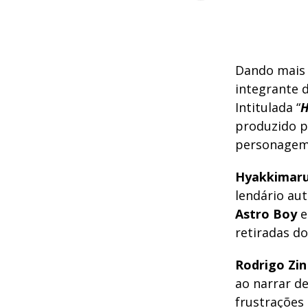
Dando mais 
integrante 
Intitulada “
H
produzido 
personagem
Hyakkimar
lendário au
Astro Boy
retiradas d
Rodrigo Zin
ao narrar d
frustrações 