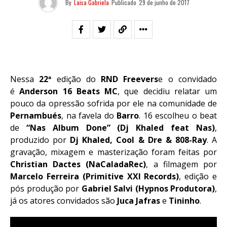
By
Laisa Gabriela
Publicado
29 de junho de 2017
Nessa
22ª
edição do
RND Freevers
e o convidado
é
Anderson 16 Beats MC
, que decidiu relatar um
pouco da opressão sofrida por ele na comunidade de
Pernambués
, na favela do
Barro
. 16 escolheu o beat
de
“Nas Album Done” (Dj Khaled feat Nas)
,
produzido por
Dj Khaled, Cool & Dre & 808-Ray
. A
gravação, mixagem e masterização foram feitas por
Christian Dactes (NaCaladaRec)
, a filmagem por
Marcelo Ferreira (Primitive XXI Records)
, edição e
pós produção por
Gabriel Salvi (Hypnos Produtora)
,
já os atores convidados são
Juca Jafras
e
Tininho
.