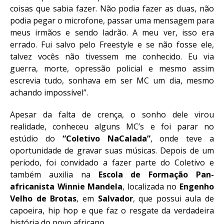
coisas que sabia fazer. Não podia fazer as duas, não
podia pegar o microfone, passar uma mensagem para
meus irmãos e sendo ladrão. A meu ver, isso era
errado. Fui salvo pelo Freestyle e se não fosse ele,
talvez vocês não tivessem me conhecido. Eu via
guerra, morte, opressão policial e mesmo assim
escrevia tudo, sonhava em ser MC um dia, mesmo
achando impossível”.
Apesar da falta de crença, o sonho dele virou
realidade, conheceu alguns MC’s e foi parar no
estúdio do
“Coletivo NaCalada”
, onde teve a
oportunidade de gravar suas músicas. Depois de um
período, foi convidado a fazer parte do Coletivo e
também auxilia na
Escola de Formação Pan-
africanista Winnie Mandela
, localizada no
Engenho
Velho de Brotas
, em
Salvador
, que possui aula de
capoeira, hip hop e que faz o resgate da verdadeira
história do povo africano.