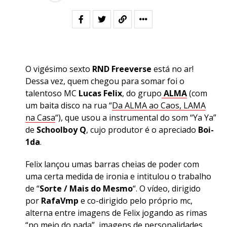
O vigésimo sexto
RND Freeverse
está no ar!
Dessa vez, quem chegou para somar foi o
talentoso MC
Lucas Felix
, do grupo
ALMA
(com
um baita disco na rua “
Da ALMA ao Caos, LAMA
na Casa
“), que usou a instrumental do som “Ya Ya”
de
Schoolboy Q
, cujo produtor é o apreciado
Boi-
1da
.
Felix lançou umas barras cheias de poder com
uma certa medida de ironia e intitulou o trabalho
de “
Sorte / Mais do Mesmo
“. O vídeo, dirigido
por
RafaVmp
e co-dirigido pelo próprio mc,
alterna entre imagens de Felix jogando as rimas
“no meio do nada”, imagens de personalidades