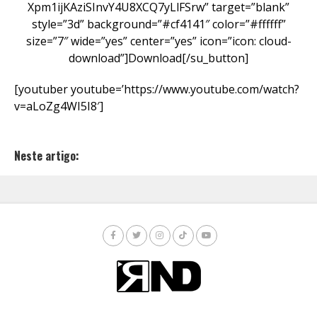
Xpm1ijKAziSInvY4U8XCQ7yLlFSrw” target=”blank”
style=”3d” background=”#cf4141″ color=”#ffffff”
size=”7″ wide=”yes” center=”yes” icon=”icon: cloud-
download”]Download[/su_button]
[youtuber youtube=’https://www.youtube.com/watch?
v=aLoZg4WI5I8′]
Neste artigo: