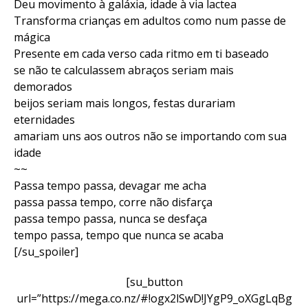
Deu movimento à galáxia, idade à via lactea
Transforma crianças em adultos como num passe de
mágica
Presente em cada verso cada ritmo em ti baseado
se não te calculassem abraços seriam mais
demorados
beijos seriam mais longos, festas durariam
eternidades
amariam uns aos outros não se importando com sua
idade
~~
Passa tempo passa, devagar me acha
passa passa tempo, corre não disfarça
passa tempo passa, nunca se desfaça
tempo passa, tempo que nunca se acaba
[/su_spoiler]
[su_button
url=”https://mega.co.nz/#!ogx2lSwD!JYgP9_oXGgLqBg