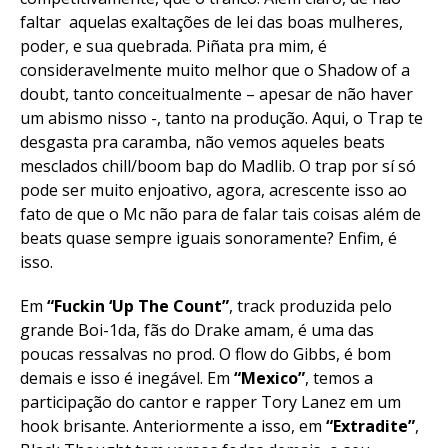
faltar aquelas exaltações de lei das boas mulheres,
poder, e sua quebrada. Piñata pra mim, é
consideravelmente muito melhor que o Shadow of a
doubt, tanto conceitualmente – apesar de não haver
um abismo nisso -, tanto na produção. Aqui, o Trap te
desgasta pra caramba, não vemos aqueles beats
mesclados chill/boom bap do Madlib. O trap por sí só
pode ser muito enjoativo, agora, acrescente isso ao
fato de que o Mc não para de falar tais coisas além de
beats quase sempre iguais sonoramente? Enfim, é
isso.
Em
“Fuckin ‘Up The Count”
, track produzida pelo
grande Boi-1da, fãs do Drake amam, é uma das
poucas ressalvas no prod. O flow do Gibbs, é bom
demais e isso é inegável. Em
“Mexico”
, temos a
participação do cantor e rapper Tory Lanez em um
hook brisante. Anteriormente a isso, em
“Extradite”
,