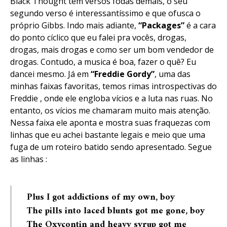
Black Thought tem versos fodas demais, o seu
segundo verso é interessantíssimo e que ofusca o
próprio Gibbs. Indo mais adiante,
“Packages”
é a cara
do ponto cíclico que eu falei pra vocês, drogas,
drogas, mais drogas e como ser um bom vendedor de
drogas. Contudo, a musica é boa, fazer o quê? Eu
dancei mesmo. Já em
“Freddie Gordy”
, uma das
minhas faixas favoritas, temos rimas introspectivas do
Freddie , onde ele engloba vícios e a luta nas ruas. No
entanto, os vícios me chamaram muito mais atenção.
Nessa faixa ele aponta e mostra suas fraquezas com
linhas que eu achei bastante legais e meio que uma
fuga de um roteiro batido sendo apresentado. Segue
as linhas :
Plus I got addictions of my own, boy
The pills into laced blunts got me gone, boy
The Oxycontin and heavy syrup got me