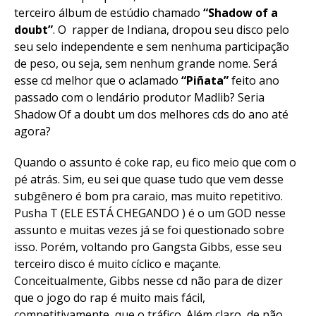
terceiro álbum de estúdio chamado
“Shadow of a
doubt”
. O rapper de Indiana, dropou seu disco pelo
seu selo independente e sem nenhuma participação
de peso, ou seja, sem nenhum grande nome. Será
esse cd melhor que o aclamado
“Piñata”
feito ano
passado com o lendário produtor Madlib? Seria
Shadow Of a doubt um dos melhores cds do ano até
agora?
Quando o assunto é coke rap, eu fico meio que com o
pé atrás. Sim, eu sei que quase tudo que vem desse
subgênero é bom pra caraio, mas muito repetitivo.
Pusha T (ELE ESTÁ CHEGANDO ) é o um GOD nesse
assunto e muitas vezes já se foi questionado sobre
isso. Porém, voltando pro Gangsta Gibbs, esse seu
terceiro disco é muito cíclico e maçante.
Conceitualmente, Gibbs nesse cd não para de dizer
que o jogo do rap é muito mais fácil,
competitivamente, que o tráfico. Além claro, de não