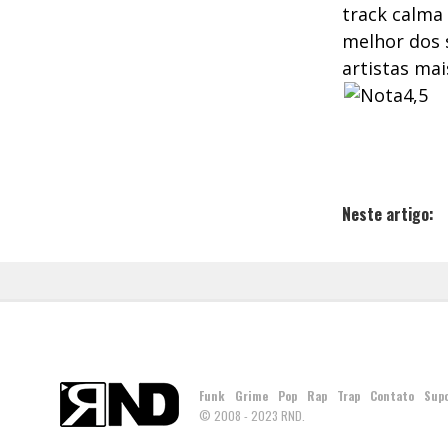
track calma 
melhor dos 
artistas mai
Neste artigo:
Funk
Grime
Pop
Rap
Trap
Contato
Sup
© 2008 - 2023 RND.