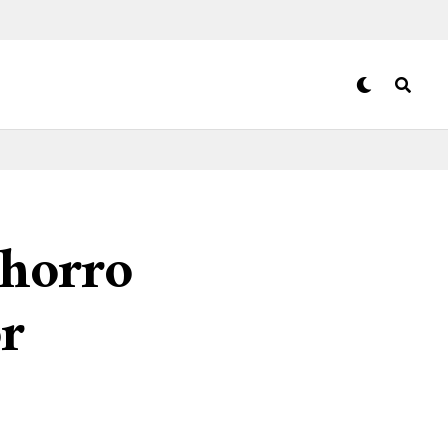
chorro
r