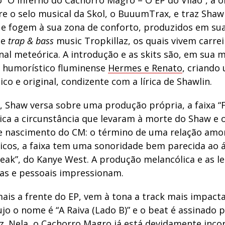
“O Inferno do Cachorro Magro – O EP do Vilão”, a o
re o selo musical da Skol, o BuuumTrax, e traz Sha
e fogem à sua zona de conforto, produzidos em su
de
trap & bass
music Tropkillaz, os quais vivem carrei
nal meteórica. A introdução e as skits são, em sua m
o humorístico fluminense
Hermes e Renato
, criando
co e original, condizente com a lírica de Shawlin.
o, Shaw versa sobre uma produção própria, a faixa “
lica a circunstância que levaram à morte do Shaw e 
 nascimento do CM: o término de uma relação amo
icos, a faixa tem uma sonoridade bem parecida ao 
eak”, do Kanye West. A produção melancólica e as le
vas e pessoais impressionam.
is a frente do EP, vem à tona a track mais impact
ujo o nome é “A Raiva (Lado B)” e o beat é assinado 
z. Nela, o Cachorro Magro já está devidamente inco