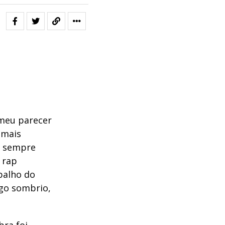
 meu parecer
 mais
, sempre
 rap
abalho do
ego sombrio,