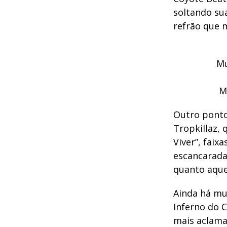
soltando su
refrão que 
Mu
M
Outro ponto
Tropkillaz,
Viver”, faix
escancarada
quanto aque
Ainda há mu
Inferno do 
mais aclamad