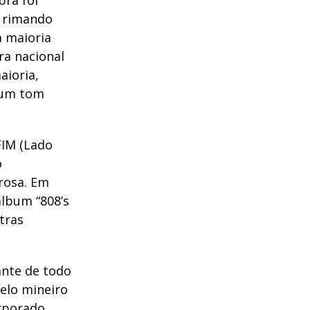
bra foi
w rimando
a maioria
ra nacional
aioria,
 um tom
FIM (Lado
o
rosa. Em
álbum “808’s
tras
ante de todo
pelo mineiro
rporado,