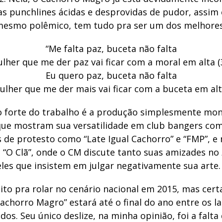
as punchlines ácidas e desprovidas de pudor, assi
mesmo polêmico, tem tudo pra ser um dos melhores
“Me falta paz, buceta não falta
lher que me der paz vai ficar com a moral em alta (
Eu quero paz, buceta não falta
ulher que me der mais vai ficar com a buceta em alt
 forte do trabalho é a produção simplesmente mo
 que mostram sua versatilidade em club bangers com
as de protesto como “Late Igual Cachorro” e “FMP”, e 
 “O Clã”, onde o CM discute tanto suas amizades no
les que insistem em julgar negativamente sua arte.
ito pra rolar no cenário nacional em 2015, mas cer
Cachorro Magro” estará até o final do ano entre os 
os. Seu único deslize, na minha opinião, foi a falta