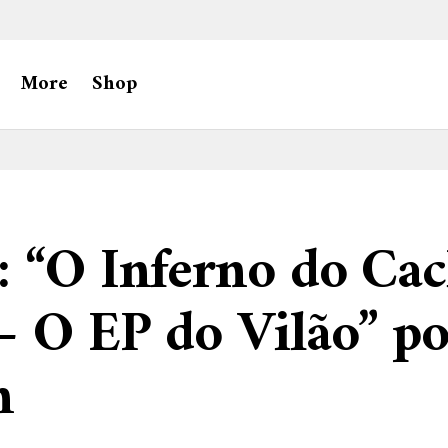
More
Shop
: “O Inferno do Ca
 O EP do Vilão” po
n