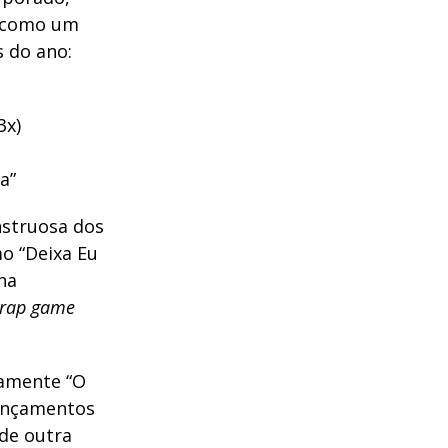
m como um
 do ano:
3x)
a”
nstruosa dos
o “Deixa Eu
na
rap game
tamente “O
lançamentos
 de outra