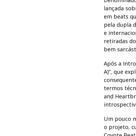
Denominado 
lançada sob
em beats qu
pela dupla 
e internacio
retiradas d
bem sarcásti
Após a Intr
A)”, que exp
consequente
termos técn
and Heartbr
introspecti
Um pouco ma
o projeto, c
Coyote Beat