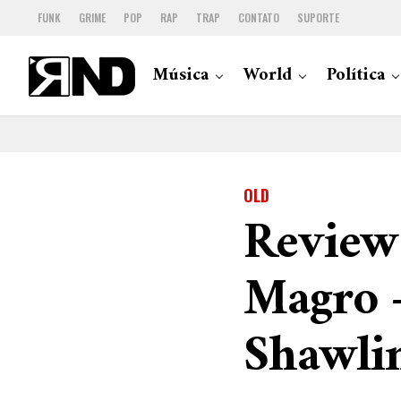
FUNK
GRIME
POP
RAP
TRAP
CONTATO
SUPORTE
Música
World
Política
OLD
Review
Magro –
Shawli