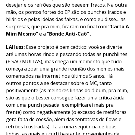
desejar e os refrões que são beeeem fracos. Na outra
mão, os pontos fortes do EP são os punches irados e
hilários e pelas idéias das faixas, e como eu disse… as
surpresas, que pra mim, ficaram no final com
“Carta A
Mim Mesmo”
e a
“Bonde Anti-Caô”
.
LAHuss:
Esse projeto é bem caótico: você se diverte
até umas horas rindo e pescando todas as punchlines
(E SÃO MUITAS), mas chega um momento que tudo
começa a zoar uma grande reunião dos memes mais
comentados na internet nos últimos 5 anos. Há
outros pontos a se destacar sobre o MC, tanto
positivamente (as melhores linhas do álbum, pra mim,
são as que o Lester consegue fazer uma crítica ácida
com uma punch pesada, exemplificarei mais pra
frente) como negativamente (o excesso de metáforas
gera falta de coesão, além das tentativas de flows e
refrões frustradas). Tá aí uma sequência de boas
linhas, as quais eu curti bastante, provenientes da