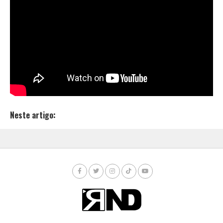
Enquanto o clipe da música “Macho Discreto” não é
lançado, o que nos resta é continuar ouvindo os
antigos drops do artista e se tem uma música que
você deveria ouvir do artista, essa música se chama “
O
Bandido da Luz Vermelha
“, que foi lançada com
exclusividade pelo canal do RND no Youtube.
Neste artigo: