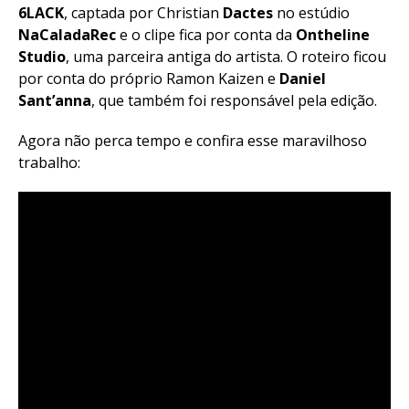
6LACK
, captada por Christian
Dactes
no estúdio
NaCaladaRec
e o
clipe fica por conta da
Ontheline
Studio
, uma parceira antiga do artista.
O roteiro ficou
por conta do próprio Ramon Kaizen e
Daniel
Sant’anna
, que também foi responsável pela edição.
Agora não perca tempo e confira esse maravilhoso
trabalho: