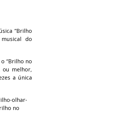
sica “Brilho
 musical do
o “Brilho no
, ou melhor,
ezes a única
ilho-olhar-
rilho no