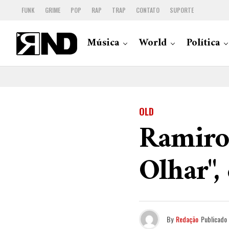
FUNK
GRIME
POP
RAP
TRAP
CONTATO
SUPORTE
Música
World
Política
OLD
Ramiro 
Olhar",
By
Redação
Publicado