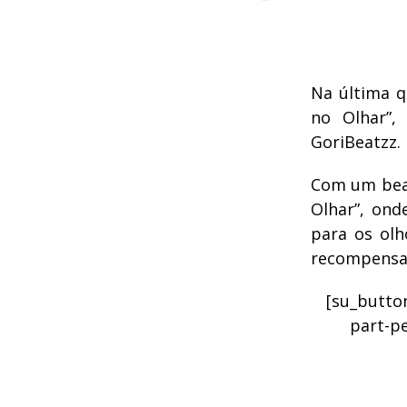
Na última q
no Olhar”,
GoriBeatzz.
Com um beat
Olhar”, ond
para os olh
recompensa 
[su_button
part-pe