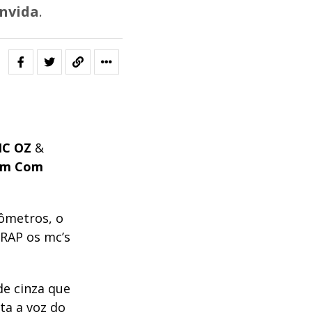
nvida
.
C OZ
&
vem Com
lômetros, o
 RAP os mc’s
de cinza que
ta a voz do