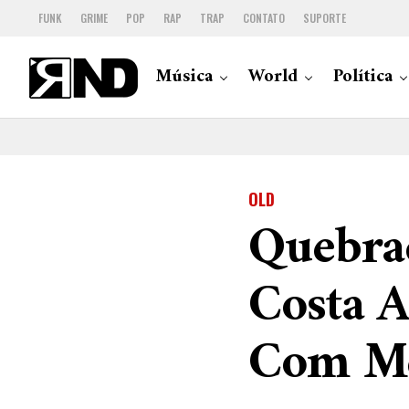
FUNK
GRIME
POP
RAP
TRAP
CONTATO
SUPORTE
Música
World
Política
OLD
Quebra
Costa A
Com M