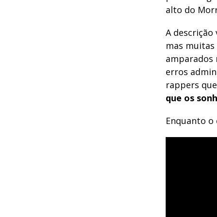
alto do Mor
A descrição 
mas muitas 
amparados n
erros admini
rappers que 
que os son
Enquanto o d