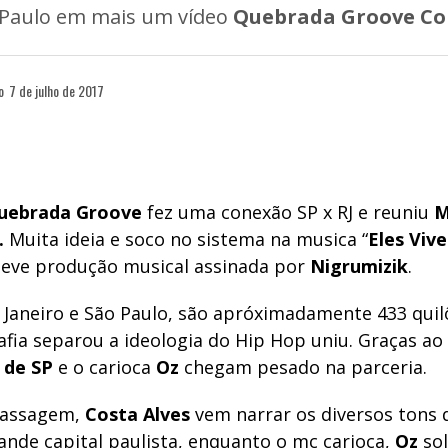
 Paulo em mais um vídeo
Quebrada Groove Co
o
7 de julho de 2017
uebrada Groove
fez uma conexão SP x RJ e reuniu
M
.
Muita ideia e soco no sistema na musica “
Eles Vi
teve produção musical assinada por
Nigrumizik
.
e Janeiro e São Paulo, são apróximadamente 433 qui
afia separou a ideologia do Hip Hop uniu. Graças ao
 de SP
e o carioca
Oz
chegam pesado na parceria.
passagem,
Costa Alves
vem narrar os diversos tons 
nde capital paulista, enquanto o mc carioca,
Oz
sol