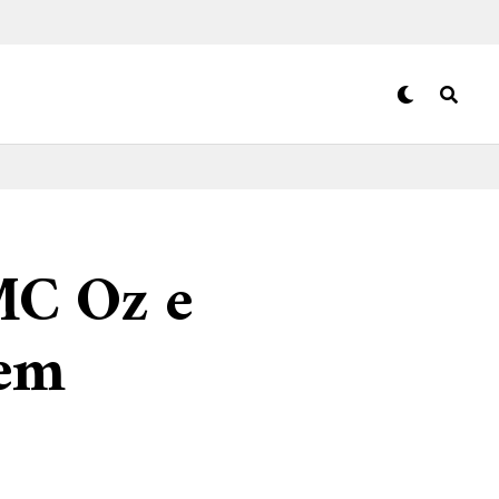
MC Oz e
vem