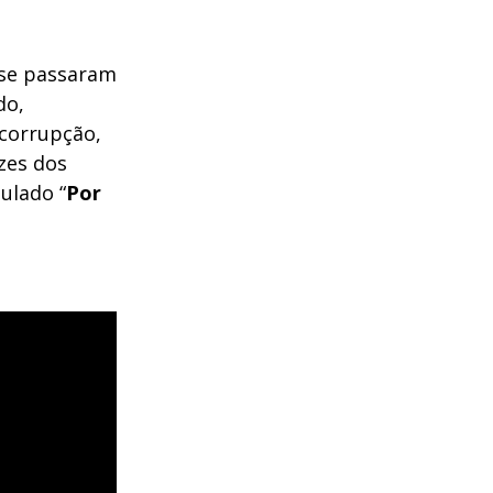
s se passaram
do,
 corrupção,
ozes dos
ulado “
Por