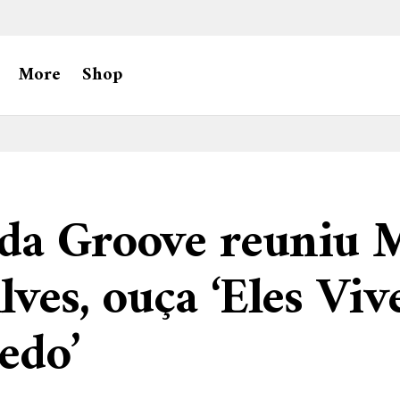
More
Shop
da Groove reuniu 
lves, ouça ‘Eles Vi
edo’