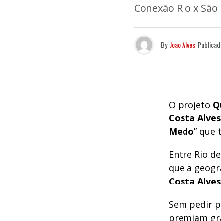
Conexão Rio x São
By
Joao Alves
Publicad
O projeto
Q
Costa Alves
Medo
” que 
Entre Rio d
que a geogr
Costa Alves
Sem pedir 
premiam gra