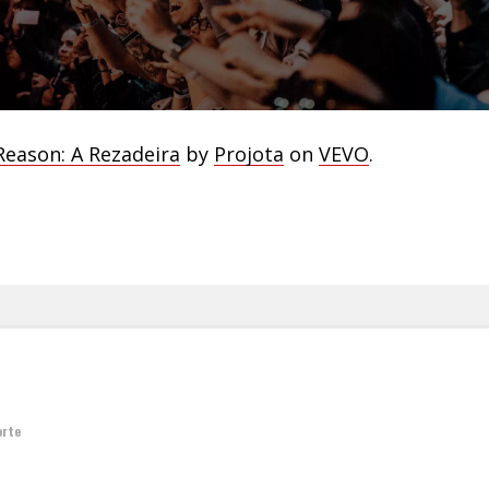
eason: A Rezadeira
by
Projota
on
VEVO
.
orte