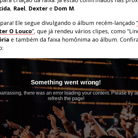
para criação da faixa. Já estão confirmados nas pró
cida
,
Rael
,
Dexter
e
Dom
M
.
 para! Ele segue divulgando o álbum recém-lançado
ter O Louco
”
, que já rendeu vários clipes, como “Lin
ória
e também da faixa homônima ao álbum. Confira
o: