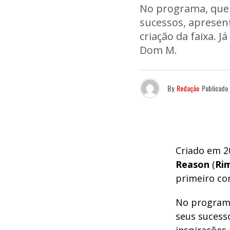
No programa, que 
sucessos, apresent
criação da faixa. 
Dom M.
By
Redação
Publicado
Criado em 2
Reason
(
Ri
primeiro co
No programa
seus sucess