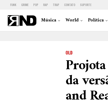
FUNK
GRIME
POP
RAP
TRAP
CONTATO
SUPORTE
Música
World
Política
OLD
Projota
da vers
and Rea