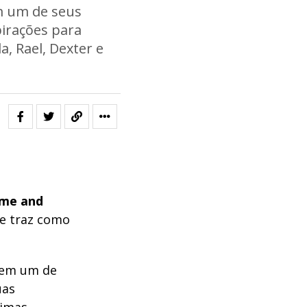
m um de seus
pirações para
a, Rael, Dexter e
yme
and
e traz como
hem um de
uas