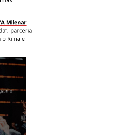
ximas
“A Milenar
da”, parceria
 o Rima e