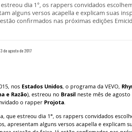
estreou dia 1°, os rappers convidados escolhe
am alguns versos acapella e explicam suas ins
Já estão confirmados nas próximas edições Emicid
3 de agosto de 2017
015, nos
Estados
Unidos
, o programa da VEVO,
Rh
ma
e Razão
), estreou no
Brasil
neste mês de agosto 
nvidado o rapper
Projota
.
, que estreou dia 1°, os rappers convidados escol
os, apresentam alguns versos acapella e explicam s