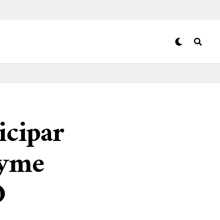
icipar
hyme
O