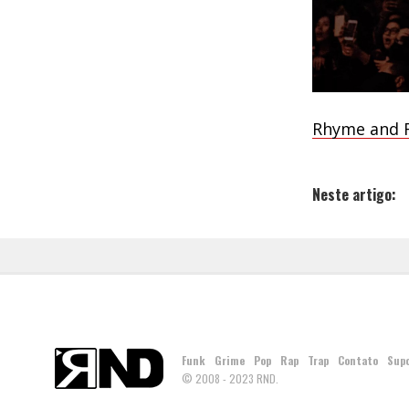
Rhyme and R
Neste artigo:
Funk
Grime
Pop
Rap
Trap
Contato
Sup
© 2008 - 2023 RND.