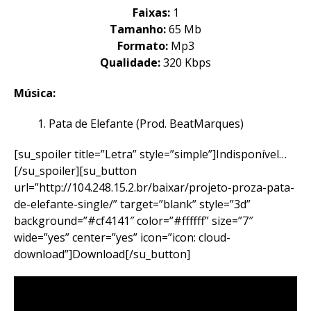
Faixas:
1
Tamanho:
65 Mb
Formato:
Mp3
Qualidade:
320 Kbps
Música:
Pata de Elefante (Prod. BeatMarques)
[su_spoiler title=”Letra” style=”simple”]Indisponível…
[/su_spoiler][su_button
url=”http://104.248.15.2.br/baixar/projeto-proza-pata-
de-elefante-single/” target=”blank” style=”3d”
background=”#cf4141″ color=”#ffffff” size=”7″
wide=”yes” center=”yes” icon=”icon: cloud-
download”]Download[/su_button]