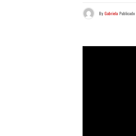
By
Gabriela
Publicado
O rap está 
orgânicas e 
mais poétic
reúne a voz 
com as rima
“romance ma
“maldade”.
O videoclipe
mas ainda in
“
Te Querer