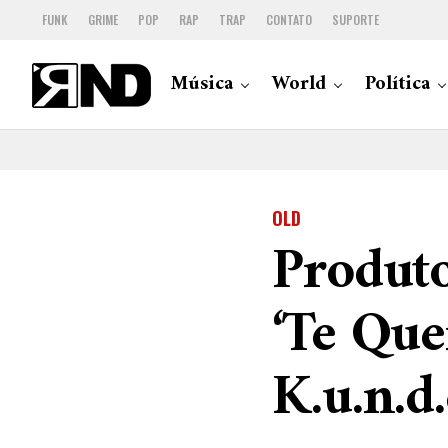
FUNK
GRIME
POP
RAP
TRAP
CONTATO
SUPORTE
Música
World
Política
OLD
Produto
‘Te Que
K.u.n.d