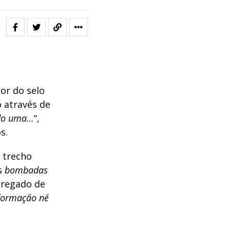
or do selo
 através de
ndo uma…
“,
s.
 trecho
s
bombadas
rregado de
formação né