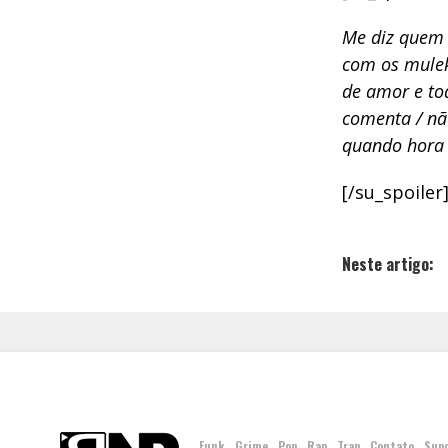
Me diz quem 
com os muleke
de amor e tod
comenta / não
quando hora 
[/su_spoiler
Neste artigo:
Funk
Grime
Pop
Rap
Trap
Contato
Sup