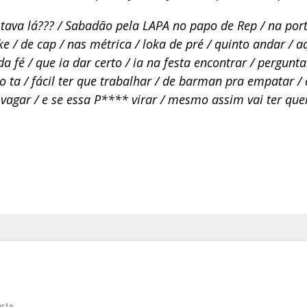
tava lá??? / Sabadão pela LAPA no papo de Rep / na port
 / de cap / nas métrica / loka de pré / quinto andar / a
a fé / que ia dar certo / ia na festa encontrar / pergunta
 ta / fácil ter que trabalhar / de barman pra empatar / 
vagar / e se essa P**** virar / mesmo assim vai ter que
]
orte