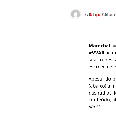
By
Redação
Publicado
Marechal
av
#VVAR
acab
suas redes so
escreveu el
Apesar do p
(abaixo) a 
nas rádios.
conteúdo, af
não?
“: