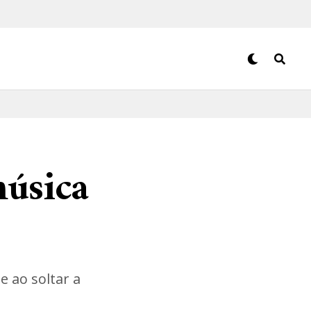
música
le ao soltar a