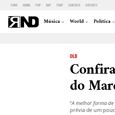
FUNK
GRIME
POP
RAP
TRAP
CONTATO
SUPORTE
Música
World
Política
OLD
Confira
do Mar
“
A melhor forma de
prévia de um pouc