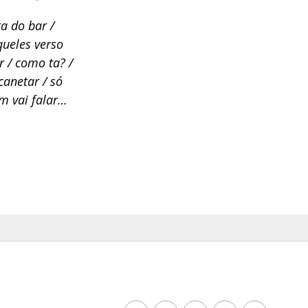
a do bar /
queles verso
r / como ta? /
canetar / só
m vai falar…