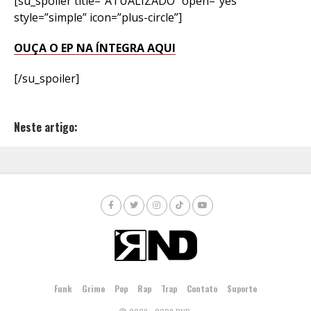
[su_spoiler title=”ATUALIZADO” open=”yes”
style=”simple” icon=”plus-circle”]
OUÇA O EP NA ÍNTEGRA AQUI
[/su_spoiler]
Neste artigo:
Funk
Grime
Pop
Rap
Trap
Contato
Suporte