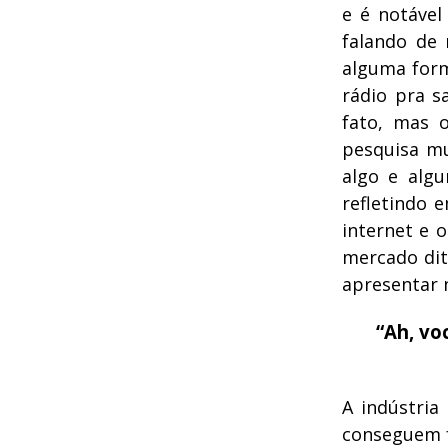
e é notável
falando de
alguma form
rádio pra s
fato, mas 
pesquisa mu
algo e alg
refletindo 
internet e 
mercado dit
apresentar
“Ah, vo
A indústria
conseguem f