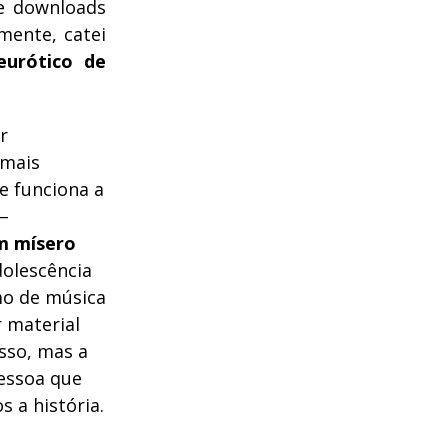
e downloads
 mente, catei
urótico de
r
 mais
e funciona a
 –
m mísero
dolescência
imo de música
 material
isso, mas a
pessoa que
 a história.