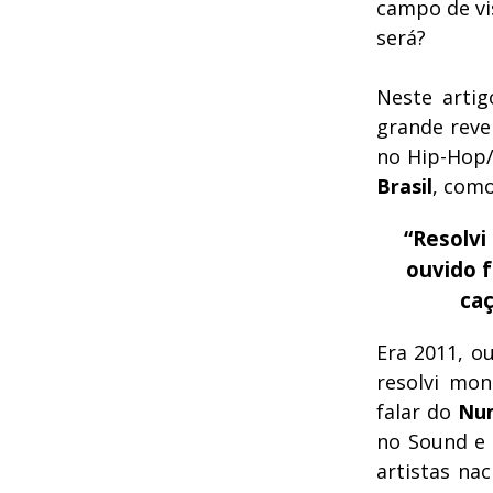
campo de vi
será?
Neste arti
grande reve
no Hip-Hop/
Brasil
, como
“Resolvi
ouvido f
caç
Era 2011, o
resolvi mon
falar do
Nu
no Sound e 
artistas na