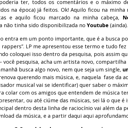
 poderia ter, todos os comentários e o máximo d
dos na época) já feitos. Ok! Aquilo ficou na minha
as e aquilo ficou marcado na minha cabeça,
Ne
a não tinha sido disponibilizada no
Youtube
(ainda).
to entra em um ponto importante, que é a busca po
 rappers”. LP me apresentou esse termo e tudo fez
ndo coloquei isso dentro da pesquisa, pois assim qu
– você pesquisa, acha um artista novo, compartilha
amanhã busca algo novo, nem que seja um single,
u
e renova querendo mais música, e, naquela fase da a
sador musical vai se identificar) quer saber o máx
pra colar com os amigos que entendem de música ter
resentar, ou até ciúme das músicas, sei lá o que é 
cipal dentro desta linha de raciocínio vai além da 
nload da música, e a partir daqui aqui aprofundamos