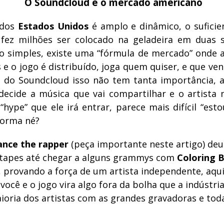
O Soundcloud e o mercado americano
 dos
Estados Unidos
é amplo e dinâmico, o sufici
 fez milhões ser colocado na geladeira em duas
o simples, existe uma “fórmula de mercado” onde a
e o jogo é distribuído, joga quem quiser, e que ve
 do Soundcloud isso não tem tanta importância, 
ecide a música que vai compartilhar e o artista 
“hype” que ele irá entrar, parece mais difícil “est
forma né?
ance the rapper
(peça importante neste artigo) deu 
xtapes até chegar a alguns grammys com
Coloring 
, provando a força de um artista independente, aqu
você e o jogo vira algo fora da bolha que a indústria
ioria dos artistas com as grandes gravadoras e tod