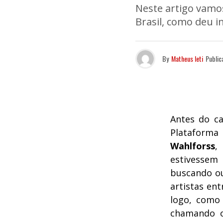
Neste artigo vamo
Brasil, como deu 
By
Matheus Ieti
Public
Antes do ca
Plataforma
Wahlforss
,
estivessem
buscando ou
artistas ent
logo, como 
chamando o