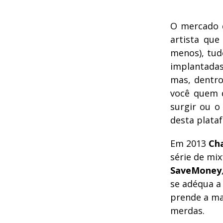
O mercado
artista que
menos), tud
implantadas 
mas, dentro
você quem d
surgir ou o 
desta plata
Em 2013
Ch
série de mi
SaveMoney
se adéqua a 
prende a ma
merdas.