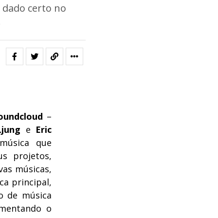
 dado certo no
.
oundcloud
–
Ljung
e
Eric
 música que
s projetos,
vas músicas,
ca principal,
ão de música
umentando o