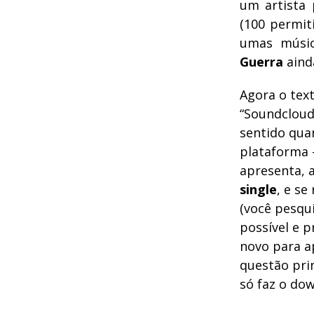
um artista
(100 permiti
umas músic
Guerra
aind
Agora o tex
“Soundcloud
sentido qua
plataforma 
apresenta, 
single
, e s
(você pesqui
possível e 
novo para ap
questão prin
só faz o dow