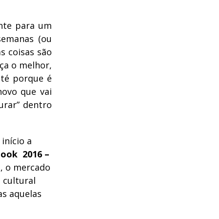
ente para um
 semanas (ou
s coisas são
nça o melhor,
até porque é
novo que vai
ourar” dentro
início a
Book 2016 –
i, o mercado
 cultural
as aquelas