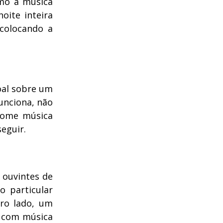
omo a música
oite inteira
colocando a
soal sobre um
unciona, não
some música
eguir.
 ouvintes de
 particular
pro lado, um
r com música