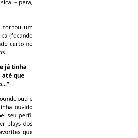
ical – pera,
e tornou um
ica (focando
ado certo no
os.
e já tinha
, até que
to…”
Soundcloud e
tinha ouvido
ei seu perfil
er plays dos
avorites que