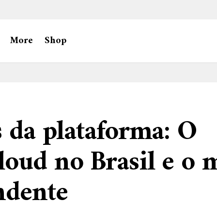
More
Shop
s da plataforma: O
oud no Brasil e o 
ndente