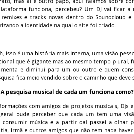
ato, mas aí é outro papo, aqui falamos sobre c
lataforma funciona, percebeu? Um DJ vai ficar a n
 remixes e tracks novas dentro do Soundcloud e 
orizando a identidade na qual o site foi criado.
Ah, isso é uma história mais interna, uma visão pes
ional que é gigante mas ao mesmo tempo plural, f
aumenta e diminui para um ou outro e quem con
quisa fica meio vendido sobre o caminho que deve s
A pesquisa musical de cada um funciona como?
formações com amigos de projetos musicais, Djs e
geral pude perceber que cada um tem uma visão
consumir música e a partir daí passei a olhar 
tia, irmã e outros amigos que não tem nada have