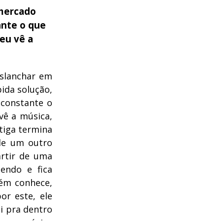
 mercado
ante o que
eu vê a
eslanchar em
ida solução,
constante o
vê a música,
tiga termina
de um outro
artir de uma
endo e fica
uém conhece,
r este, ele
i pra dentro