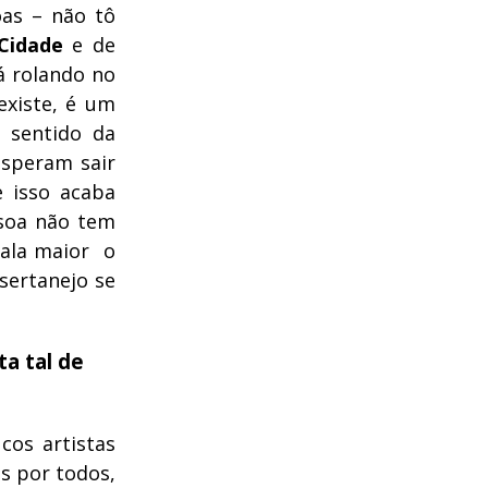
oas – não tô
Cidade
e de
á rolando no
existe, é um
 sentido da
esperam sair
 isso acaba
ssoa não tem
cala maior o
sertanejo se
ta tal de
cos artistas
s por todos,