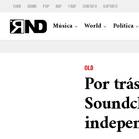
FUNK
GRIME
POP
RAP
TRAP
CONTATO
SUPORTE
Música
World
Política
OLD
Por trá
Soundcl
indepe