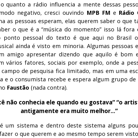
 o quanto a rádio influencia a mente dessas pess
 modo negativo, cresci ouvindo
MPB FM
e
Rádio 
a as pessoas esperam, elas querem saber o que t
aber o que é a “música do momento” isso lá fora 
o ponto pessoal do texto é que aqui no Brasil o
sical ainda é visto em minoria. Algumas pessoas 
um amigo apresentar dizendo que aquilo é bom e
em vários fatores, sociais por exemplo, onde a pe
o campo de pesquisa fica limitado, mas em uma es
a e o consumista recebe e espera algum grupo de 
 no
Faustão
(nada contra).
cê não conhecia ele quando eu gostava” “o artis
antigamente era muito melhor…”
 é um sistema e dentro deste sistema alguns pou
azer o que querem e ao mesmo tempo serem visto