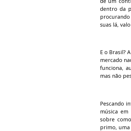
de um contr
dentro da p
procurando
suas lá, val
E o Brasil? 
mercado nac
funciona, 
mas não pes
Pescando in
música em 
sobre como 
primo, uma 