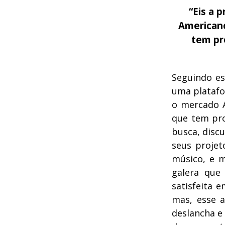
“Eis a 
Americano
tem pr
Seguindo es
uma platafo
o mercado 
que tem pro
busca, disc
seus proje
músico, e m
galera que
satisfeita 
mas, esse 
deslancha e