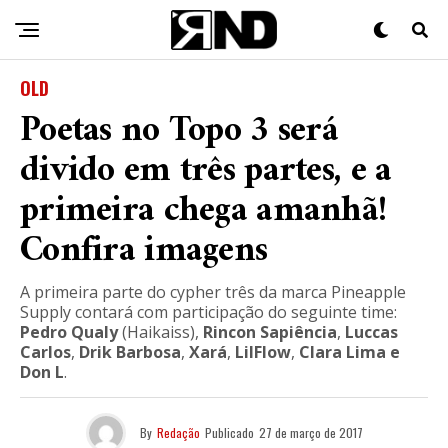
OLD
Poetas no Topo 3 será
divido em três partes, e a
primeira chega amanhã!
Confira imagens
A primeira parte do cypher três da marca Pineapple
Supply contará com participação do seguinte time:
Pedro Qualy
(Haikaiss),
Rincon Sapiência
,
Luccas
Carlos
,
Drik Barbosa
,
Xará
,
LilFlow
,
Clara Lima
e
Don L
.
By
Redação
Publicado
27 de março de 2017