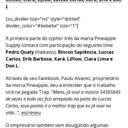
L
[su_divider top=”no” style=”dotted”
divider_color=”#bebebe” size=”1″]
A primeira parte do cypher três da marca Pineapple
Supply contará com participação do seguinte time:
Pedro Qualy
(Haikaiss),
Rincon Sapiência
,
Luccas
Carlos
,
Drik Barbosa
,
Xará
,
LiFlow
,
Clara Lima
e
Don L
.
Através de seu Facebook, Paulo Alvarez, proprietário
da marca Pineapple, deu a entender que o trabalho
virá na pegada Trap.
“Mano, já ouvi a música 54365645
de vezes e toda vez fico arrepiado na parte do Luccas
Carlos, esse poetas é o melhor trap que eu já ouvi na
vida…
“,
escreveu
.
O empresário também vem divulgando algumas