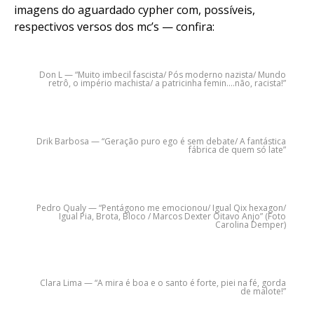
imagens do aguardado cypher com, possíveis,
respectivos versos dos mc’s — confira:
Don L — “Muito imbecil fascista/ Pós moderno nazista/ Mundo
retrô, o império machista/ a patricinha femin….não, racista!”
Drik Barbosa — “Geração puro ego é sem debate/ A fantástica
fábrica de quem só late”
Pedro Qualy — “Pentágono me emocionou/ Igual Qix hexagon/
Igual Pia, Brota, Bloco / Marcos Dexter Oitavo Anjo” (Foto
Carolina Demper)
Clara Lima — “A mira é boa e o santo é forte, piei na fé, gorda
de malote!”