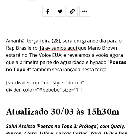
Amanhã, terça-feira (28), será um grande dia para o
Rap Brasileiro!
Já avisamos aqui
que Mano Brown
estará no The Voice EUA; e revelamos a vocês agora
que a primeira parte do aguardado e hypado “
Poetas
no Topo 3
” também será lançada nesta terça.
[su_divider top=”no” style=”dotted”
divider_color=”#bebebe” size=”1″]
Atualizado 30/03 às 15h30m
Saiu! Assista ‘Poetas no Topo 3: Prólogo’, com Qualy,
Rincon, Clara, Liflow, Luccas Carlos, Xará, Drik e Don