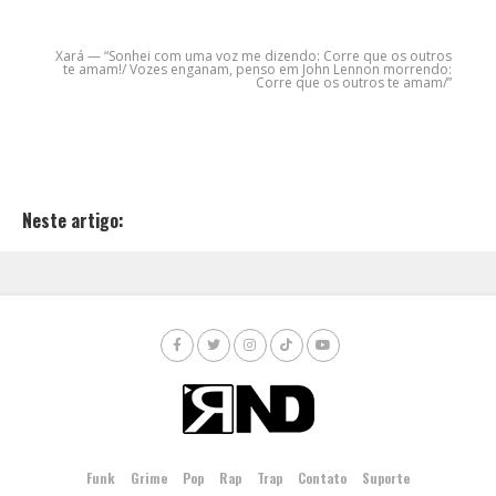
Xará — “Sonhei com uma voz me dizendo: Corre que os outros
te amam!/ Vozes enganam, penso em John Lennon morrendo:
Corre que os outros te amam/”
Neste artigo:
Funk
Grime
Pop
Rap
Trap
Contato
Suporte