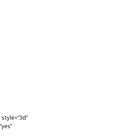
 style=”3d”
”yes”