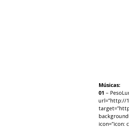
Músicas:
01
– PesoLu
url=”http:/
target=”http
background=”
icon=”icon: