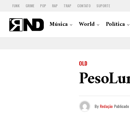
FUNK
GRIME
POP
RAP
TRAP
CONTATO
SUPORTE
Música
World
Política
OLD
PesoLu
By
Redação
Publicado