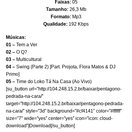
Faixas:
05
Tamanho:
26,3 Mb
Formato:
Mp3
Qualidade:
192 Kbps
Músicas:
01 –
Tem a Ver
02 –
O Q?
03 –
Multicultural
04 –
Swing (Parte 2) [Part. Projota, Flora Matos & DJ
Primo]
05 –
Time do Loko Tá Na Casa (Ao Vivo)
[su_button url=”http://104.248.15.2.br/baixar/pentagono-
pedrada-na-cara/”
target=”http://104.248.15.2.br/baixar/pentagono-pedrada-
na-cara/” style=”3d” background=”#cf4141″ color=”#ffffff”
size=”7″ wide=”yes” center=”yes” icon=”icon: cloud-
download”]Download[/su_button]