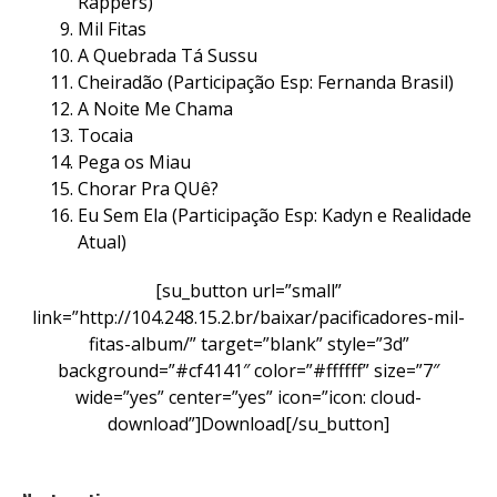
Rappers)
Mil Fitas
A Quebrada Tá Sussu
Cheiradão (Participação Esp: Fernanda Brasil)
A Noite Me Chama
Tocaia
Pega os Miau
Chorar Pra QUê?
Eu Sem Ela (Participação Esp: Kadyn e Realidade
Atual)
[su_button url=”small”
link=”http://104.248.15.2.br/baixar/pacificadores-mil-
fitas-album/” target=”blank” style=”3d”
background=”#cf4141″ color=”#ffffff” size=”7″
wide=”yes” center=”yes” icon=”icon: cloud-
download”]Download[/su_button]