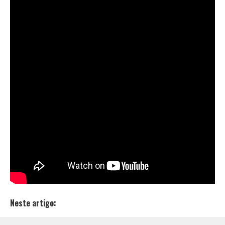
mais novo lançamento batizado de “
Engole os BEATS
“.
A música veio acompanhada por um videoclipe com
direção, fotografia e colorização assinados
Wilson
“Wilbor”
Domingues
, edição de
Alex Carvalho
e foi
gravada no
Estúdio Beco Rec
com mixagem de
thug2beats
.
“‘Engole os BEATS’ é uma forma de falar que nós
estamos livres disso tudo, que nós estamos forte
lutando com as nossas próprias armas, que é a arte.
Nosso mic disparada rajada de poesia verdadeira. A
falsidade mata”, comenta Pablo ORIG.
Confira:
Neste artigo: