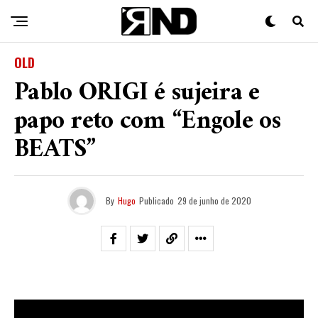
OLD
Pablo ORIGI é sujeira e
papo reto com “Engole os
BEATS”
By
Hugo
Publicado
29 de junho de 2020
O soteropolitano
Pablo ORIGI
soltou na pista o seu