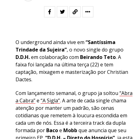
O underground ainda vive em
“Santíssima
Trindade da Sujeira”
, o novo single do grupo
D.D.H.
em colaboração com
Beirando Teto
. A
faixa foi lançada na última terça (22) e tem
captação, mixagem e masterização por Christian
Dactes.
Com lançamento semanal, o grupo ja soltou
“Abra
a Cabra”
e
“A Sigla”
. A arte de cada single chama
atenção por manter um padrão, são cenas
cotidianas que remetem à loucura escondida em
cada um de nós. Essa é a terceira track da dupla
formada por
Baco
e
Mobb
que anuncia que seu
primeiro EP,
“D.D.H. – Direto do Hospício”
, ja esta