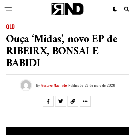
OLD
Ouça ‘Midas’, novo EP de
RIBEIRX, BONSAI E
BABIDI
By
Gustavo Machado
Publicado
28 de maio de 2020
O EP ‘
Midas
‘ é o novo projeto colaborativo dos mc’s