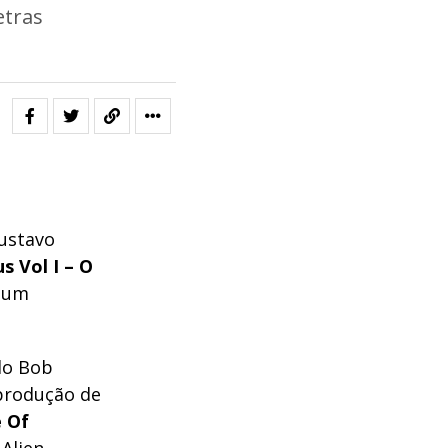
etras
Gustavo
s Vol I – O
, um
do Bob
produção de
 Of