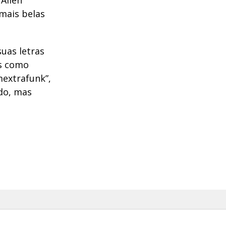
 Alien
mais belas
uas letras
as como
extrafunk”,
do, mas