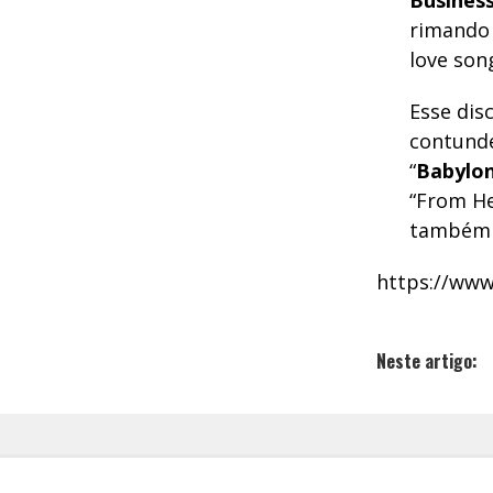
Busines
rimando 
love song
Esse dis
contunde
“
Babylon
“From He
também p
https://ww
Neste artigo: