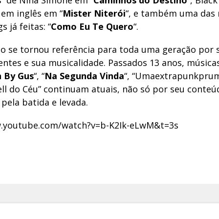
s
” de Nina Simone em “
Caminhos do Destino
“, Black
em inglês em “
Mister Niterói
“, e também uma das 
s já feitas: “
Como Eu Te Quero
“.
co se tornou referência para toda uma geração por s
ntes e sua musicalidade. Passados 13 anos, músic
 By Gus
“, “
Na Segunda Vinda
“, “Umaextrapunkprum
ll do Céu” continuam atuais, não só por seu conteú
ela batida e levada.
w.youtube.com/watch?v=b-K2Ik-eLwM&t=3s