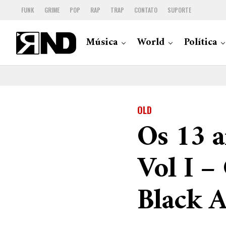
FUNK
GRIME
POP
RAP
TRAP
CONTATO
SUPORTE
Música
World
Política
OLD
Os 13 a
Vol I –
Black A