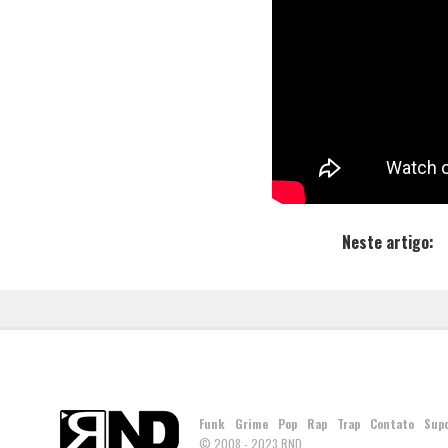
música, a pro
relacionament
conseguimos
Você confere
“Enlace” ta
Neste artigo:
Funk
Grime
Pop
Rap
Trap
Contato
Sup
© 2008 - 2023 RND.