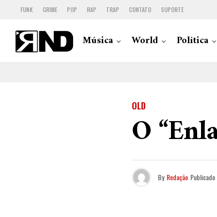
FUNK
GRIME
POP
RAP
TRAP
CONTATO
SUPORTE
Música
World
Política
OLD
O “Enl
By
Redação
Publicado