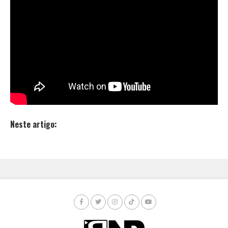
formado por
Neves
,
Danilo
e
Tchelo
, lançou o
audiovisual “
Bugatti
“, no canal da
Hash
Produções
.
A mixagem e masterização da track ficou por conta de
Ecologyk
, produtor musical que vem se destacando
na cena com seus últimos trabalhos.
Ogiva Filmes
ficou responsável pela produção audiovisual. Confira
o trampo:
Neste artigo: