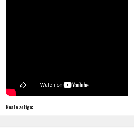
da sua cabeça.
O que vem por aí
A faixa “Amargo” é o pontapé inicial, um pequeno
cartão de visita que mostra ao público o que vem por
aí. A música mostra um pouco da identidade,
sonoridade que a dupla curitibana tem para mostrar.
Está previsto muito mais lançamentos para esse ano.
Redes sociais:
Instagram
,
Facebook
.
Neste artigo: