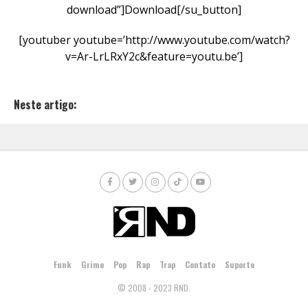
download”]Download[/su_button]
[youtuber youtube=’http://www.youtube.com/watch?
v=Ar-LrLRxY2c&feature=youtu.be’]
Neste artigo:
Funk
Grime
Pop
Rap
Trap
Contato
Suporte
© 2008 - 2023 RND.