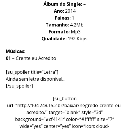
Álbum do Single:
–
Ano:
2014
Faixas:
1
Tamanho:
4,2Mb
Formato:
Mp3
Qualidade:
192 Kbps
Músicas:
01
– Crente eu Acredito
[su_spoiler title=”Letra”]
Ainda sem letra disponível…
[/su_spoiler]
[su_button
url=”http://104.248.15.2.br/baixar/negredo-crente-eu-
acredito/” target=”blank” style=”3d”
background=”#cf4141″ color=”#ffffff” size=”7″
wide=”yes” center=”yes” icon=”icon: cloud-