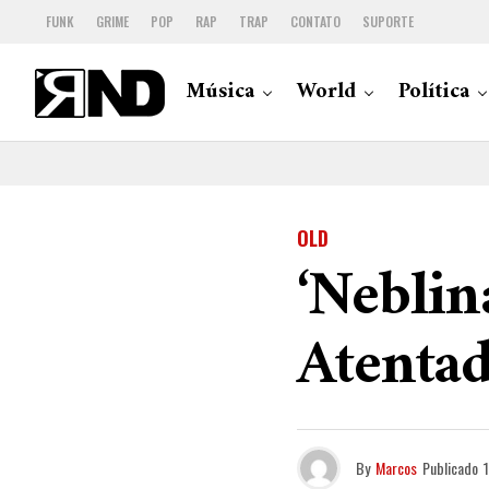
FUNK
GRIME
POP
RAP
TRAP
CONTATO
SUPORTE
Música
World
Política
OLD
‘Neblin
Atenta
By
Marcos
Publicado