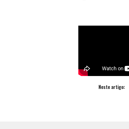
Atentado 
track “
Nebli
mixagem e m
O videoclip
bem no tram
Neste artigo: