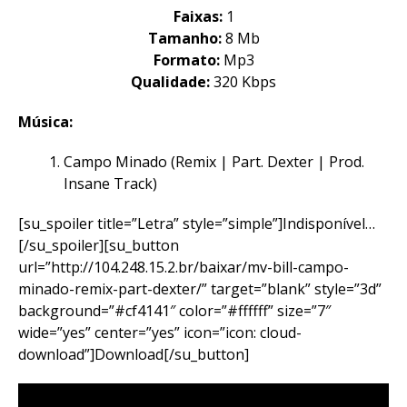
Faixas:
1
Tamanho:
8 Mb
Formato:
Mp3
Qualidade:
320 Kbps
Música:
Campo Minado (Remix | Part. Dexter | Prod.
Insane Track)
[su_spoiler title=”Letra” style=”simple”]Indisponível…
[/su_spoiler][su_button
url=”http://104.248.15.2.br/baixar/mv-bill-campo-
minado-remix-part-dexter/” target=”blank” style=”3d”
background=”#cf4141″ color=”#ffffff” size=”7″
wide=”yes” center=”yes” icon=”icon: cloud-
download”]Download[/su_button]