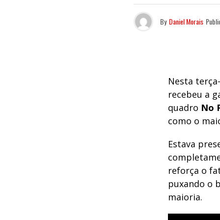
By
Daniel Morais
Publi
Nesta terça-
recebeu a g
quadro
No 
como o maio
Estava pres
completamen
reforça o fa
puxando o b
maioria.