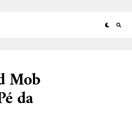
yd Mob
Pé da