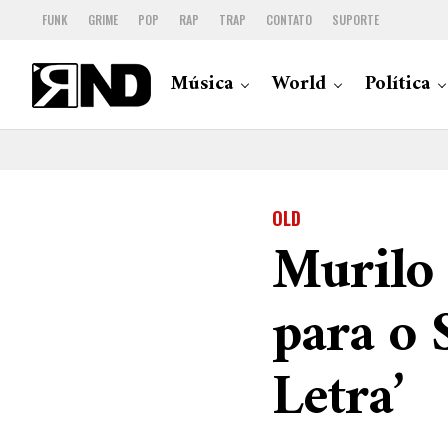
FUNK
GRIME
POP
RAP
TRAP
CONTATO
SUPORTE
Música
World
Política
OLD
Murilo
para o 
Letra’