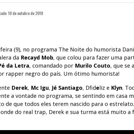
cado
10 de outubro de 2018
feira (9), no programa The Noite do humorista Danil
alera da
Recayd
Mob
, que colou para fazer uma par
Pé da Letra
, comandado por
Murilo
Couto
, que se 
r rapper negro do país. Um ótimo humorista!
ente
Derek
,
Mc
Igu
,
Jé
Santiago
, Dfid
e
liz e
Klyn
. To
te a vontade no programa, se sentindo em casa m
to de que todos eles terem nascido para o estrelato
onde do real trap, Derek e sua turma está muito a 