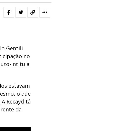
o Gentili
ticipação no
auto-intitula
dos estavam
esmo, o que
. A Recayd tá
frente da