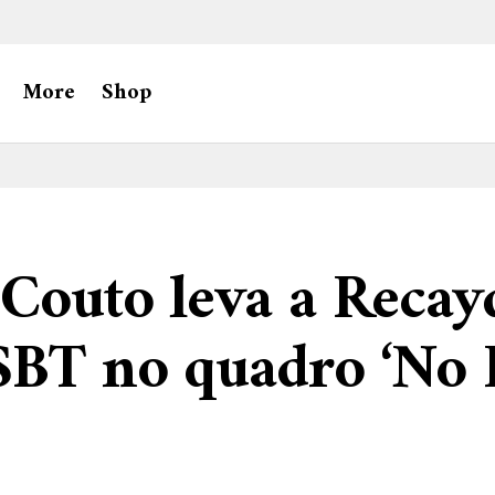
More
Shop
 Couto leva a Reca
SBT no quadro ‘No 