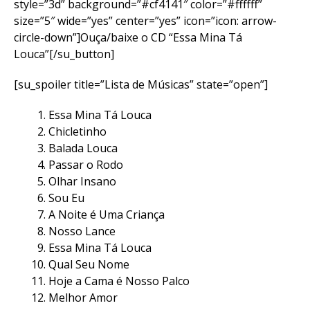
style=”3d” background=”#cf4141″ color=”#ffffff”
size=”5″ wide=”yes” center=”yes” icon=”icon: arrow-
circle-down”]Ouça/baixe o CD “Essa Mina Tá
Louca”[/su_button]
[su_spoiler title=”Lista de Músicas” state=”open”]
Essa Mina Tá Louca
Chicletinho
Balada Louca
Passar o Rodo
Olhar Insano
Sou Eu
A Noite é Uma Criança
Nosso Lance
Essa Mina Tá Louca
Qual Seu Nome
Hoje a Cama é Nosso Palco
Melhor Amor