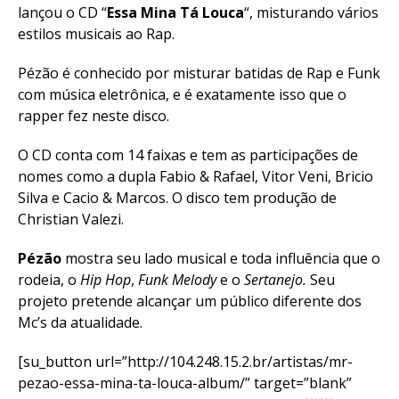
lançou o CD “
Essa Mina Tá Louca
“, misturando vários
estilos musicais ao Rap.
Pézão é conhecido por misturar batidas de Rap e Funk
com música eletrônica, e é exatamente isso que o
rapper fez neste disco.
O CD conta com 14 faixas e tem as participações de
nomes como a dupla Fabio & Rafael, Vitor Veni, Bricio
Silva e Cacio & Marcos. O disco tem produção de
Christian Valezi.
Pézão
mostra seu lado musical e toda influência que o
rodeia, o
Hip Hop
,
Funk Melody
e o
Sertanejo.
Seu
projeto pretende alcançar um público diferente dos
Mc’s da atualidade.
[su_button url=”http://104.248.15.2.br/artistas/mr-
pezao-essa-mina-ta-louca-album/” target=”blank”