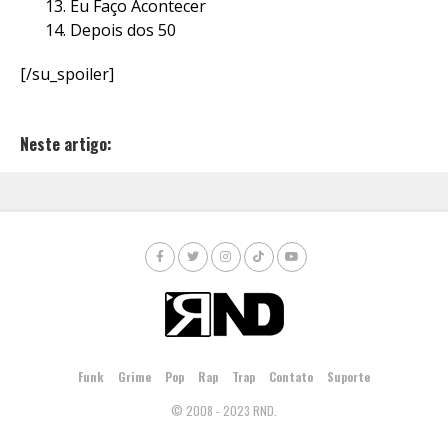
Eu Faço Acontecer
Depois dos 50
[/su_spoiler]
Neste artigo:
Funk
Grime
Pop
Rap
Trap
Contato
Suporte
© 2008 - 2023 RND.