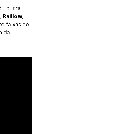
ou outra
,
Raillow
,
to faixas do
nida.