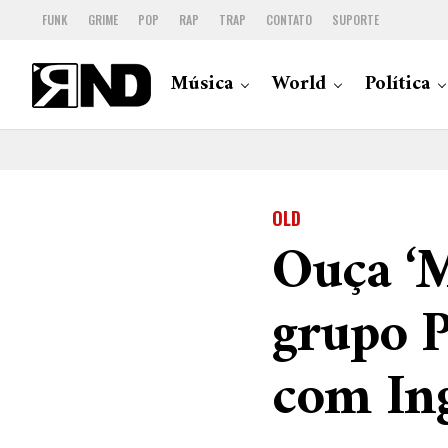
FUNK
GRIME
POP
RAP
TRAP
CONTATO
SUPORTE
Música
World
Política
OLD
Ouça ‘M
grupo 
com Ing