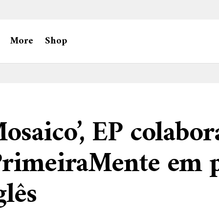
More
Shop
osaico’, EP colabor
PrimeiraMente em p
lês