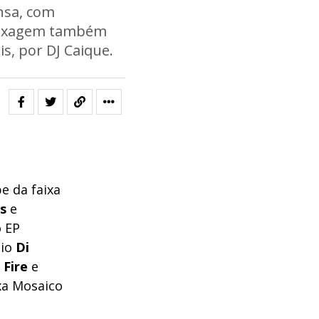
onsa, com
 mixagem também
s, por DJ Caique.
e da faixa
s
e
o EP
dio
Di
 Fire
e
xa Mosaico