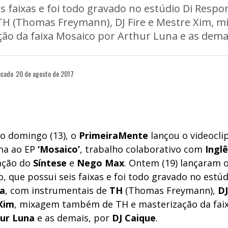
s faixas e foi todo gravado no estúdio Di Resp
TH (Thomas Freymann), DJ Fire e Mestre Xim,
ão da faixa Mosaico por Arthur Luna e as demai
icado
20 de agosto de 2017
o domingo (13), o
PrimeiraMente
lançou o videoclip
a ao EP
‘Mosaico’
, trabalho colaborativo com
Inglê
ação do
Síntese
e
Nego Max
. Ontem (19) lançaram 
, que possui seis faixas e foi todo gravado no estú
a
, com instrumentais de
TH
(Thomas Freymann),
DJ
Xim
, mixagem também de TH
e masterização da fai
hur Luna
e as demais, por
DJ Caique
.