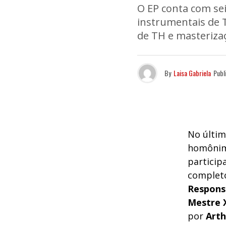
O EP conta com sei
instrumentais de 
de TH e masterizaç
By
Laisa Gabriela
Publ
No últim
homônim
particip
completo
Respons
Mestre 
por
Art