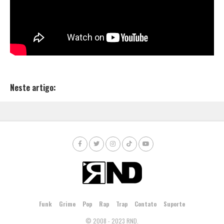
Neste artigo:
Funk
Grime
Pop
Rap
Trap
Contato
Suporte
© 2008 - 2023 RND.